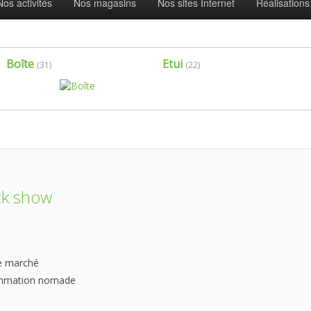
Nos activités
Nos magasins
Nos sites Internet
Réalisations
Boîte
Etui
(31)
(22)
ck show
le marché
sommation nomade