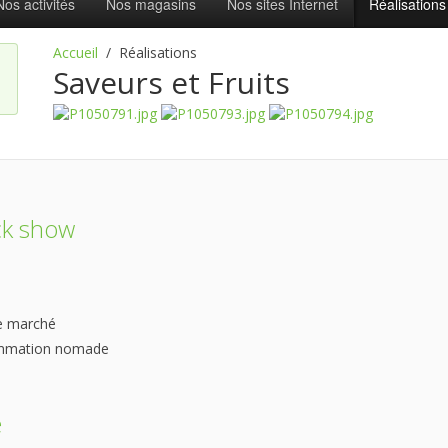
Nos activités
Nos magasins
Nos sites Internet
Réalisations
Accueil
Réalisations
Saveurs et Fruits
ck show
le marché
sommation nomade
e