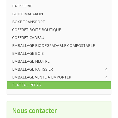
PATISSERIE
BOITE MACARON
BOXE TRANSPORT
COFFRET BOITE BOUTIQUE
COFFRET CADEAU
EMBALLAGE BIODEGRADABLE COMPOSTABLE
EMBALLAGE BOIS
EMBALLAGE NEUTRE
EMBALLAGE PATISSIER
EMBALLAGE VENTE A EMPORTER
Boîte pâtissière
Boîte chocolat
PLATEAU REPAS
Barquette
Boîte macarons
Etui
Boîte cupcakes
Boîte
Ballotin
Moule de cuisson
Nous contacter