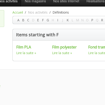
Nos activités
Nos magasins
Nos sites Internet
Réalisations
Accueil
Nos activités
Définitions
A
B
C
D
E
F
G
H
I
J
K
L
M
N
O
P
Q
R
Items starting with F
Film PLA
Film polyester
Fond tra
Lire la suite
Lire la suite
Lire la suit
e