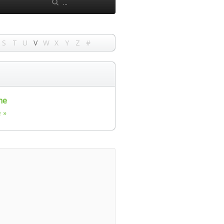
S
T
U
V
W
X
Y
Z
#
me
e