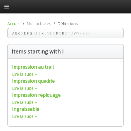
Accueil
Nos activités
Définitions
A
B
C
D
E
F
G
H
I
J
K
L
M
N
O
P
Q
R
S
T
U
V
W
X
Y
Z
#
Items starting with I
Impression au trait
Lire la suite
Impression quadrie
Lire la suite
Impression repiquage
Lire la suite
Ingraissable
Lire la suite